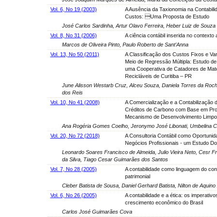
Vol. 6, No 19 (2003)
A Ausência da Taxionomia na Contabili
Custos: Uma Proposta de Estudo
José Carlos Sardinha, Artur Olavo Ferreira, Heber Luiz de Souza
Vol. 8, No 31 (2006)
A ciência contábil inserida no contexto 
Marcos de Oliveira Pinto, Paulo Roberto de Sant'Anna
Vol. 13, No 50 (2011)
A Classificação dos Custos Fixos e Var
Meio de Regressão Múltipla: Estudo d
uma Cooperativa de Catadores de Mate
Recicláveis de Curitiba – PR
June Alisson Westarb Cruz, Alceu Souza, Daniela Torres da Rocha,
dos Reis
Vol. 10, No 41 (2008)
A Comercialização e a Contabilização 
Créditos de Carbono com Base em Pro
Mecanismo de Desenvolvimento Limpo
Ana Rogéria Gomes Coelho, Jeronymo José Libonati, Umbelina Cra
Vol. 20, No 72 (2018)
A Consultoria Contábil como Oportunid
Negócios Profissionais - um Estudo D
Leonardo Soares Francisco de Almeida, Julio Vieira Neto, Cesr Fr
da Silva, Tiago Cesar Guimarães dos Santos
Vol. 7, No 28 (2005)
A contabilidade como linguagem do co
patrimonial
Cleber Batista de Sousa, Daniel Gerhard Batista, Nilton de Aquin
Vol. 6, No 26 (2005)
A contabilidade e a ética: os imperativo
crescimento econômico do Brasil
Carlos José Guimarães Cova