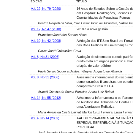
EDIÇÃO
TÍTULO
Vol. 22, No 79 (2020)
16 Anos de Estudos Sobre a Gestão d
em Hospitais: Realizações, Lacunas e
Oportunidades de Pesquisas Futuras
Beatriz Negrelli da Silva, Caio Cesar Violin de Alcantara, Salete V
Vol. 12, No 47 (2010)
2010 e a nova gestão
Francisco José dos Santos Alves
Vol. 10, No 42 (2008)
A Adoção das IFRS no Brasil e o Forta
das Boas Práticas de Governança Cor
Carlos José Guimarães Cova
Vol. 8, No 31 (2006)
A adoção do sistema de custeio padrão
custo-meta em órgãos públicos: subsid
criação de valor público
Paulo Sérgio Siqueira Bastos, Wagner Augusto de Almeida
Vol. 8, No 31 (2006)
A assimetria informacional do risco amb
demonstrações financeiras: um estudo
comparativo Brasil x EUA
Aracéli Cristina de Sousa Ferreira, Andre Luiz Bufoni
Vol. 14, No 55 (2012)
A Assimetria Informacional e os Parece
de Auditoria dos Tribunais de Contas E
uma Abordagem Reflexiva
Maria Amália da Costa Bairral, Marlon Cruz Ferreira, Luiza Fernan
Vol. 4, No 14 (2002)
A AUDITORIA AMBIENTAL NA UNIÃO
ESPECIAL REFERÊNCIA À SITUAÇÃ
PORTUGAL
José Joaquim Marques de Almeida, Maria da Conceição da Cost