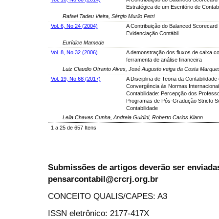
Estratégica de um Escritório de Contab
Rafael Tadeu Vieira, Sérgio Murilo Petri
Vol. 6, No 24 (2004)
A Contribuição do Balanced Scorecard 
Evidenciação Contábil
Eurídice Mamede
Vol. 8, No 32 (2006)
A demonstração dos fluxos de caixa c
ferramenta de análise financeira
Luiz Claudio Otranto Alves, José Augusto veiga da Costa Marque
Vol. 19, No 68 (2017)
A Disciplina de Teoria da Contabilidade 
Convergência às Normas Internacionai
Contabilidade: Percepção dos Profess
Programas de Pós-Gradução Stricto 
Contabilidade
Leila Chaves Cunha, Andreia Guidini, Roberto Carlos Klann
1 a 25 de 657 Itens
Submissões de artigos deverão ser enviadas
pensarcontabil@crcrj.org.br
CONCEITO QUALIS/CAPES: A3
ISSN eletrônico: 2177-417X