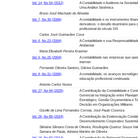
Vol. 14, No 54 (2012)
A Contabilidade e Auditoria na Sociedad
Uma Análise Sistémica
Bruno José Machado de Almeida
Vol. 7, No 30 (2006)
A contabilidade e os instrumentos finan
derivativos: o desafio doutrinário para 
profissional do século XXI
Carlos José Guimarães Cova
Vol. 6, No 23 (2004)
A Contabilidade e sua Responsabilidade
Ambiental
Maria Elisabeth Pereira Kraemer
Vol. 6, No 25 (2004)
A contabilidade nas empresas que ope
internet
Fernando Oliveira Santoro, Gilcina Guimarães
Vol. 8, No 31 (2006)
A contabilidade, os avanços tecnológic
educação profissional continuada
Antonio Carlos Nunes
Vol. 27, No 94 (2025)
A Contribuição da Contabilidade e Cont
Gerencial na Integração entre Planeja
Estratégico, Gestão Orçamentária e 
Decisão em Organizações Militares
Gizelle de Lima Fernandes Correia, José Paulo Cosenza
Vol. 26, No 89 (2024)
A Contribuição da Evidenciação Contábi
Desenvolvimento Corporativo Sustentá
Silmária Sâmara Costa de Oliveira, Rosângela Queiroz Souza Vald
Samara de Paula, Adriana Martins de Oliveira
Vol. 16, No 60 (2014)
A Contribuição do Balanced Scorecard