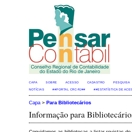
CAPA
SOBRE
ACESSO
CADASTRO
PESQUISA
NOTÍCIAS
##PORTAL CRC-RJ##
##ESTATÍSTICA DE AC
Capa
>
Para Bibliotecários
Informação para Bibliotecário
Convidamos as bibliotecas a listar revistas d