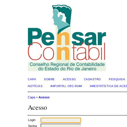
CAPA
SOBRE
ACESSO
CADASTRO
PESQUISA
NOTÍCIAS
##PORTAL CRC-RJ##
##ESTATÍSTICA DE AC
Capa
>
Acesso
Acesso
Login
Senha