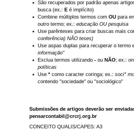
São recuperados por padrão apenas artig
busca (ex.:
E
é implícito)
Combine múltiplos termos com
OU
para en
outro termo; ex.:
educação OU pesquisa
Use parênteses para criar buscas mais co
conferência) NÃO teses)
Use aspas duplas para recuperar o termo e
informação"
Exclua termos utilizando
-
ou
NÃO
; ex.:
on
políticas
Use
*
como caracter coringa; ex.:
soci* mo
contendo "sociedade" ou "sociológico"
Submissões de artigos deverão ser enviadas
pensarcontabil@crcrj.org.br
CONCEITO QUALIS/CAPES: A3