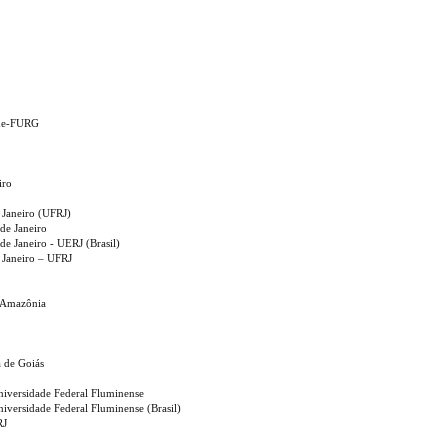
nde-FURG
iro
 Janeiro (UFRJ)
de Janeiro
de Janeiro - UERJ (Brasil)
e Janeiro – UFRJ
a Amazônia
a de Goiás
Universidade Federal Fluminense
niversidade Federal Fluminense (Brasil)
RJ