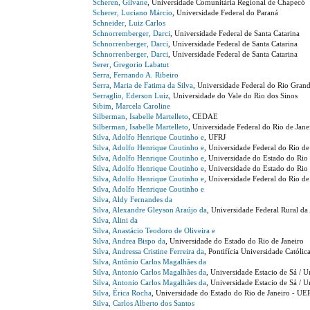
Scheren, Gilvane
, Universidade Comunitária Regional de Chapecó
Scherer, Luciano Márcio
, Universidade Federal do Paraná
Schneider, Luiz Carlos
Schnorremberger, Darci
, Universidade Federal de Santa Catarina
Schnorrenberger, Darci
, Universidade Federal de Santa Catarina
Schnorrenberger, Darci
, Universidade Federal de Santa Catarina
Serer, Gregorio Labatut
Serra, Fernando A. Ribeiro
Serra, Maria de Fatima da Silva
, Universidade Federal do Rio Gra
Serraglio, Ederson Luiz
, Universidade do Vale do Rio dos Sinos
Sibim, Marcela Caroline
Silberman, Isabelle Martelleto
, CEDAE
Silberman, Isabelle Martelleto
, Universidade Federal do Rio de Jane
Silva, Adolfo Henrique Coutinho e
, UFRJ
Silva, Adolfo Henrique Coutinho e
, Universidade Federal do Rio de
Silva, Adolfo Henrique Coutinho e
, Universidade do Estado do Rio 
Silva, Adolfo Henrique Coutinho e
, Universidade do Estado do Rio 
Silva, Adolfo Henrique Coutinho e
, Universidade Federal do Rio d
Silva, Adolfo Henrique Coutinho e
Silva, Aldy Fernandes da
Silva, Alexandre Gleyson Araújo da
, Universidade Federal Rural d
Silva, Alini da
Silva, Anastácio Teodoro de Oliveira e
Silva, Andrea Bispo da
, Universidade do Estado do Rio de Janeiro
Silva, Andressa Cristine Ferreira da
, Pontifícia Universidade Católic
Silva, Antônio Carlos Magalhães da
Silva, Antonio Carlos Magalhães da
, Universidade Estacio de Sá / 
Silva, Antonio Carlos Magalhães da
, Universidade Estacio de Sá / U
Silva, Érica Rocha
, Universidade do Estado do Rio de Janeiro - UE
Silva, Carlos Alberto dos Santos