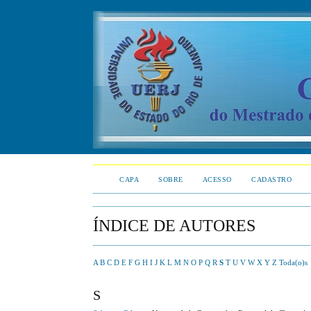
CAPA
SOBRE
ACESSO
CADASTRO
ÍNDICE DE AUTORES
A
B
C
D
E
F
G
H
I
J
K
L
M
N
O
P
Q
R
S
T
U
V
W
X
Y
Z
Toda(o)s
S