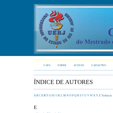
CAPA
SOBRE
ACESSO
CADASTRO
ÍNDICE DE AUTORES
A
B
C
D
E
F
G
H
I
J
K
L
M
N
O
P
Q
R
S
T
U
V
W
X
Y
Z
Toda(o)s
E