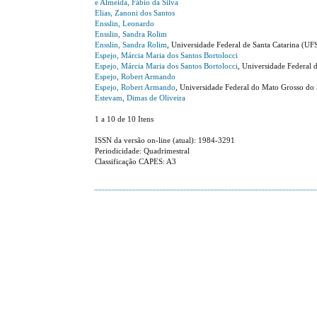
e Almeida, Fábio da Silva
Elias, Zanoni dos Santos
Ensslin, Leonardo
Ensslin, Sandra Rolim
Ensslin, Sandra Rolim
, Universidade Federal de Santa Catarina (UFS
Espejo, Márcia Maria dos Santos Bortolocci
Espejo, Márcia Maria dos Santos Bortolocci
, Universidade Federal 
Espejo, Robert Armando
Espejo, Robert Armando
, Universidade Federal do Mato Grosso do 
Estevam, Dimas de Oliveira
1 a 10 de 10 Itens
ISSN da versão on-line (atual): 1984-3291
Periodicidade: Quadrimestral
Classificação CAPES: A3