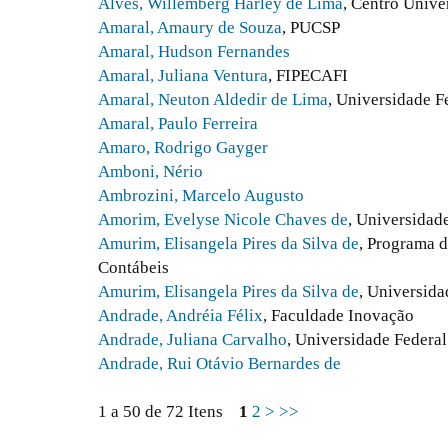
Alves, Willemberg Harley de Lima
, Centro Unive
Amaral, Amaury de Souza
, PUCSP
Amaral, Hudson Fernandes
Amaral, Juliana Ventura
, FIPECAFI
Amaral, Neuton Aldedir de Lima
, Universidade F
Amaral, Paulo Ferreira
Amaro, Rodrigo Gayger
Amboni, Nério
Ambrozini, Marcelo Augusto
Amorim, Evelyse Nicole Chaves de
, Universidad
Amurim, Elisangela Pires da Silva de
, Programa 
Contábeis
Amurim, Elisangela Pires da Silva de
, Universid
Andrade, Andréia Félix
, Faculdade Inovação
Andrade, Juliana Carvalho
, Universidade Federa
Andrade, Rui Otávio Bernardes de
1 a 50 de 72 Itens
1
2
>
>>