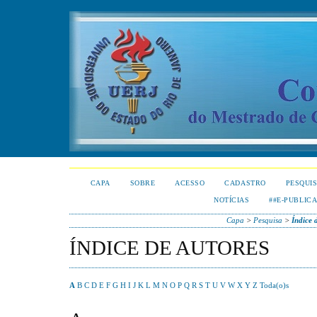
CAPA
SOBRE
ACESSO
CADASTRO
PESQUI
NOTÍCIAS
##E-PUBLIC
Capa
>
Pesquisa
>
Índice 
ÍNDICE DE AUTORES
A
B
C
D
E
F
G
H
I
J
K
L
M
N
O
P
Q
R
S
T
U
V
W
X
Y
Z
Toda(o)s