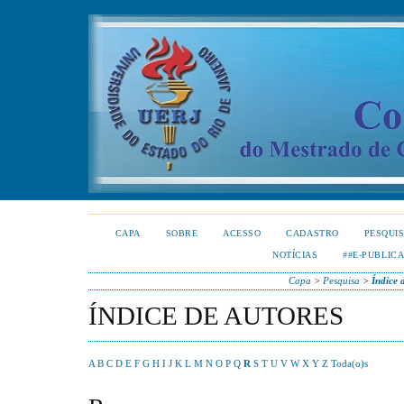
CAPA
SOBRE
ACESSO
CADASTRO
PESQUI
NOTÍCIAS
##E-PUBLIC
Capa
>
Pesquisa
>
Índice 
ÍNDICE DE AUTORES
A
B
C
D
E
F
G
H
I
J
K
L
M
N
O
P
Q
R
S
T
U
V
W
X
Y
Z
Toda(o)s