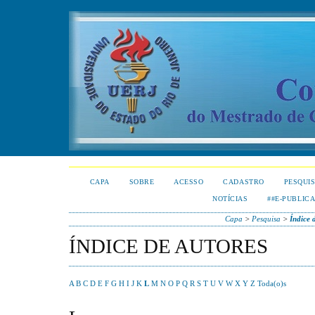
CAPA
SOBRE
ACESSO
CADASTRO
PESQUI
NOTÍCIAS
##E-PUBLIC
Capa
>
Pesquisa
>
Índice 
ÍNDICE DE AUTORES
A
B
C
D
E
F
G
H
I
J
K
L
M
N
O
P
Q
R
S
T
U
V
W
X
Y
Z
Toda(o)s