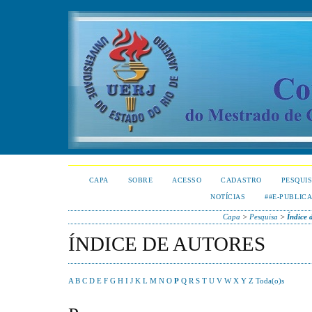
CAPA
SOBRE
ACESSO
CADASTRO
PESQUI
NOTÍCIAS
##E-PUBLIC
Capa
>
Pesquisa
>
Índice 
ÍNDICE DE AUTORES
A
B
C
D
E
F
G
H
I
J
K
L
M
N
O
P
Q
R
S
T
U
V
W
X
Y
Z
Toda(o)s