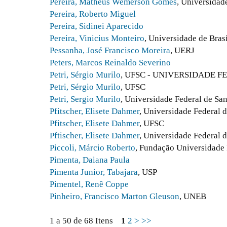
Pereira, Matheus Wemerson Gomes
, Universidad
Pereira, Roberto Miguel
Pereira, Sidinei Aparecido
Pereira, Vinicius Monteiro
, Universidade de Brasí
Pessanha, José Francisco Moreira
, UERJ
Peters, Marcos Reinaldo Severino
Petri, Sérgio Murilo
, UFSC - UNIVERSIDADE 
Petri, Sérgio Murilo
, UFSC
Petri, Sergio Murilo
, Universidade Federal de San
Pfitscher, Elisete Dahmer
, Universidade Federal 
Pfitscher, Elisete Dahmer
, UFSC
Pftischer, Elisete Dahmer
, Universidade Federal d
Piccoli, Márcio Roberto
, Fundação Universidade
Pimenta, Daiana Paula
Pimenta Junior, Tabajara
, USP
Pimentel, Renê Coppe
Pinheiro, Francisco Marton Gleuson
, UNEB
1 a 50 de 68 Itens
1
2
>
>>