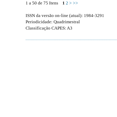
1 a 50 de 75 Itens
1
2
>
>>
ISSN da versão on-line (atual): 1984-3291
Periodicidade: Quadrimestral
Classificação CAPES: A3