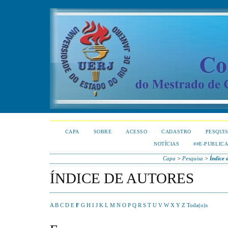
CAPA
SOBRE
ACESSO
CADASTRO
PESQUI
NOTÍCIAS
##E-PUBLIC
Capa
>
Pesquisa
>
Índice 
ÍNDICE DE AUTORES
A
B
C
D
E
F
G
H
I
J
K
L
M
N
O
P
Q
R
S
T
U
V
W
X
Y
Z
Toda(o)s