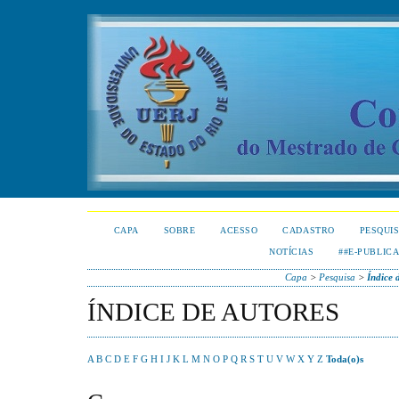
CAPA
SOBRE
ACESSO
CADASTRO
PESQUI
NOTÍCIAS
##E-PUBLIC
Capa
>
Pesquisa
>
Índice 
ÍNDICE DE AUTORES
A
B
C
D
E
F
G
H
I
J
K
L
M
N
O
P
Q
R
S
T
U
V
W
X
Y
Z
Toda(o)s