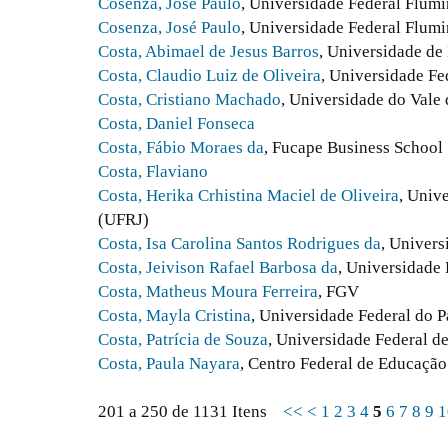
Cosenza, José Paulo
, Universidade Federal Flum
Cosenza, José Paulo
, Universidade Federal Flumi
Costa, Abimael de Jesus Barros
, Universidade de
Costa, Claudio Luiz de Oliveira
, Universidade Fe
Costa, Cristiano Machado
, Universidade do Vale 
Costa, Daniel Fonseca
Costa, Fábio Moraes da
, Fucape Business School
Costa, Flaviano
Costa, Herika Crhistina Maciel de Oliveira
, Univ
(UFRJ)
Costa, Isa Carolina Santos Rodrigues da
, Univers
Costa, Jeivison Rafael Barbosa da
, Universidade 
Costa, Matheus Moura Ferreira
, FGV
Costa, Mayla Cristina
, Universidade Federal do 
Costa, Patrícia de Souza
, Universidade Federal d
Costa, Paula Nayara
, Centro Federal de Educaçã
201 a 250 de 1131 Itens
<<
<
1
2
3
4
5
6
7
8
9
1