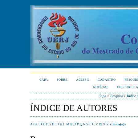
CAPA
SOBRE
ACESSO
CADASTRO
PESQUI
NOTÍCIAS
##E-PUBLIC
Capa
>
Pesquisa
>
Índice 
ÍNDICE DE AUTORES
A
B
C
D
E
F
G
H
I
J
K
L
M
N
O
P
Q
R
S
T
U
V
W
X
Y
Z
Toda(o)s