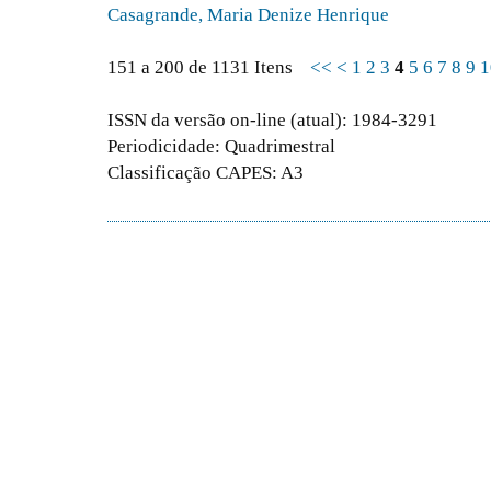
Casagrande, Maria Denize Henrique
151 a 200 de 1131 Itens
<<
<
1
2
3
4
5
6
7
8
9
1
ISSN da versão on-line (atual): 1984-3291
Periodicidade: Quadrimestral
Classificação CAPES: A3