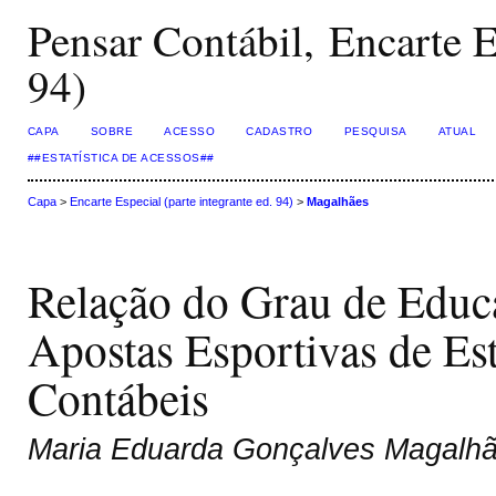
Pensar Contábil, Encarte Es
94)
CAPA
SOBRE
ACESSO
CADASTRO
PESQUISA
ATUAL
##ESTATÍSTICA DE ACESSOS##
Capa
>
Encarte Especial (parte integrante ed. 94)
>
Magalhães
Relação do Grau de Educ
Apostas Esportivas de Es
Contábeis
Maria Eduarda Gonçalves Magalhães