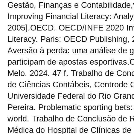
Gestão, Finanças e Contabilidade,
Improving Financial Literacy: Analy
2005].OECD. OECD/INFE 2020 Inter
Literacy. Paris: OECD Publishing
Aversão à perda: uma análise de 
participam de apostas esportivas.
Melo. 2024. 47 f. Trabalho de Con
de Ciências Contábeis, Centrode C
Universidade Federal do Rio Grand
Pereira. Problematic sporting bets:
world. Trabalho de Conclusão de 
Médica do Hospital de Clínicas de