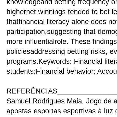
knowledgeand betting frequency or
highernet winnings tended to bet l
thatfinancial literacy alone does no
participation,suggesting that demo
more influentialrole. These findings
policiesaddressing betting risks, e
programs.Keywords: Financial litera
students;Financial behavior; Accou
REFERÊNCIAS________________
Samuel Rodrigues Maia. Jogo de a
apostas esportas esportivas à luz 