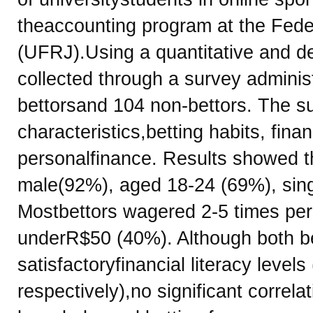
theaccounting program at the Feder
(UFRJ).Using a quantitative and d
collected through a survey adminis
bettorsand 104 non-bettors. The 
characteristics,betting habits, fina
personalfinance. Results showed tha
male(92%), aged 18-24 (69%), sin
Mostbettors wagered 2-5 times per
underR$50 (40%). Although both b
satisfactoryfinancial literacy level
respectively),no significant correl