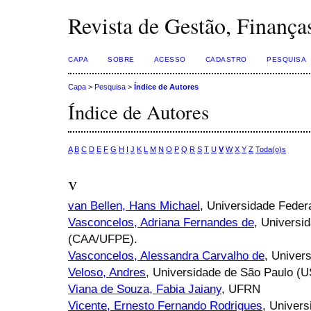
Revista de Gestão, Finança
CAPA
SOBRE
ACESSO
CADASTRO
PESQUISA
Capa
>
Pesquisa
>
Índice de Autores
Índice de Autores
A
B
C
D
E
F
G
H
I
J
K
L
M
N
O
P
Q
R
S
T
U
V
W
X
Y
Z
Toda(o)s
v
van Bellen, Hans Michael
, Universidade Feder
Vasconcelos, Adriana Fernandes de
, Universi
(CAA/UFPE).
Vasconcelos, Alessandra Carvalho de
, Univer
Veloso, Andres
, Universidade de São Paulo (
Viana de Souza, Fabia Jaiany
, UFRN
Vicente, Ernesto Fernando Rodrigues
, Univers