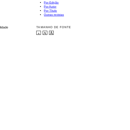
Por Edição
Por Autor
Por Título
Outras revistas
TAMANHO DE FONTE
lidade