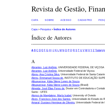
Revista de Gestão, Fina
CAPA
SOBRE
ACESSO
CADASTRO
PES
Capa
>
Pesquisa
>
Índice de Autores
Índice de Autores
A
B
C
D
E
F
G
H
I
J
K
L
M
N
O
P
Q
R
S
T
U
V
W
X
Y
Z
Toda(o)
A
Abrantes, Luiz Antônio
, UNIVERSIDADE FEDERAL DE VIÇOSA
Abrantes, Luiz Antônio
, Universidade Federal de Viçosa
Abreu, Ana Cristina Silva
, Universidade Federal de Santa Catari
Abreu, Emmanuel Sousa de
, INSTITUTO DE EDUCAÇÃO SUPE
Albuquerque, Kátia Silene Lopes de Souza
Albuquerque, Kátia Silene Lopes de Souza
(Brasil)
Almeida, José Elias Feres de
, Doutor em Controladoria e Contab
Santo - UFES
Alonso de Magdaleno, María Isabel
, University of Oviedo
Alves, Francisco Jose dos Santos
, Universidade do Estado do R
Amaral, Gustavo Henrique de Oliveira
, Universidade Federal d