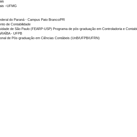
ais
erais –UFMG
Federal do Paraná - Campus Pato Branco/PR
to de Contabilidade
rsidade de São Paulo (FEARP-USP) Programa de pós-graduação em Controladoria e Contabi
RAÍBA - UFPB
-regional de Pós-graduação em Ciências Contábeis (UnB/UFPB/UFRN)