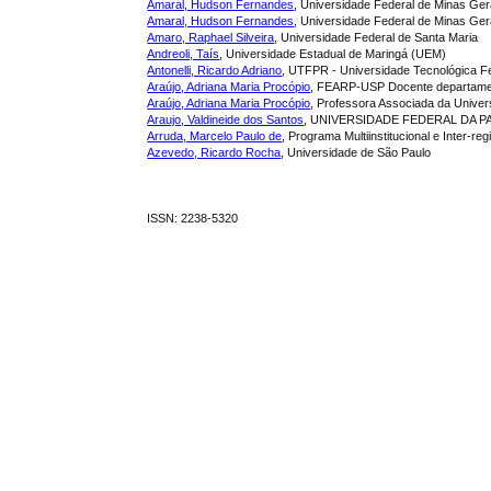
Amaral, Hudson Fernandes
, Universidade Federal de Minas Ger
Amaral, Hudson Fernandes
, Universidade Federal de Minas G
Amaro, Raphael Silveira
, Universidade Federal de Santa Maria
Andreoli, Taís
, Universidade Estadual de Maringá (UEM)
Antonelli, Ricardo Adriano
, UTFPR - Universidade Tecnológica 
Araújo, Adriana Maria Procópio
, FEARP-USP Docente departamen
Araújo, Adriana Maria Procópio
, Professora Associada da Unive
Araujo, Valdineide dos Santos
, UNIVERSIDADE FEDERAL DA PA
Arruda, Marcelo Paulo de
, Programa Multiinstitucional e Inter
Azevedo, Ricardo Rocha
, Universidade de São Paulo
ISSN: 2238-5320