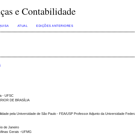
nças e Contabilidade
QUISA
ATUAL
EDIÇÕES ANTERIORES
s
na - UFSC
RIOR DE BRASÍLIA
ilidade pela Universidade de São Paulo - FEA/USP Professor Adjunto da Universidade Federa
io de Janeiro
e Minas Gerais –UFMG