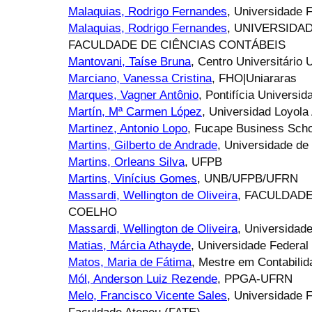
Malaquias, Rodrigo Fernandes
, Universidade F
Malaquias, Rodrigo Fernandes
, UNIVERSIDA
FACULDADE DE CIÊNCIAS CONTÁBEIS
Mantovani, Taíse Bruna
, Centro Universitário U
Marciano, Vanessa Cristina
, FHO|Uniararas
Marques, Vagner Antônio
, Pontifícia Universi
Martín, Mª Carmen López
, Universidad Loyola
Martinez, Antonio Lopo
, Fucape Business Scho
Martins, Gilberto de Andrade
, Universidade de
Martins, Orleans Silva
, UFPB
Martins, Vinícius Gomes
, UNB/UFPB/UFRN
Massardi, Wellington de Oliveira
, FACULDAD
COELHO
Massardi, Wellington de Oliveira
, Universidad
Matias, Márcia Athayde
, Universidade Federa
Matos, Maria de Fátima
, Mestre em Contabilid
Mól, Anderson Luiz Rezende
, PPGA-UFRN
Melo, Francisco Vicente Sales
, Universidade 