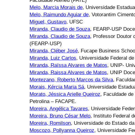
Faculdade Ateneu (FATE)
Melo, Marcia Morais de
, Universidade Estadua
Melo, Raimundo Aguiar de
, Votorantim Ciment
Miguel, Gustavo
, UFSC
Miranda, Claudio de Souza
, FEARP-USP Docen
Miranda, Claudio de Souza
, Professor Doutor 
(FEARP-USP)
Miranda, Cléber José
, Fucape Business Schoo
Miranda, Luiz Carlos
, Universidade Federal d
Miranda, Raïssa Alvares de Matos
, UNIP- Univ
Miranda, Raissa Alvares de Matos
, UNIP Doce
Montezano, Roberto Marcos da Silva
, Faculd
Morais, Kércia Maria Sá
, Universidade Estadu
Morato, Jéssica Arielle Queiroz
, Faculdade de
Petrolina – FACAPE.
Moreira, Angélica Tavares
, Universidade Fede
Moreira, Bruno César Melo
, Instituto Federal
Moreira, Romilson
, Universidade do Estado d
Moscozo, Pollyanna Queiroz
, Universidade Fe