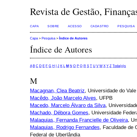
Revista de Gestão, Finança
CAPA
SOBRE
ACESSO
CADASTRO
PESQUISA
Capa
>
Pesquisa
>
Índice de Autores
Índice de Autores
A
B
C
D
E
F
G
H
I
J
K
L
M
N
O
P
Q
R
S
T
U
V
W
X
Y
Z
Toda(o)s
M
Macagnan, Clea Beatriz
, Universidade do Val
Macêdo, João Marcelo Alves
, UFPB
Macedo, Marcelo Álvaro da Silva
, Universidad
Machado, Débora Gomes
, Universidade Fede
Malaquias, Fernanda Francielle de Oliveira
, U
Malaquias, Rodrigo Fernandes
, Faculdade de 
Federal de Uberlândia