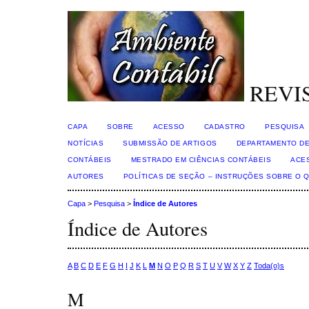
REVI
CAPA
SOBRE
ACESSO
CADASTRO
PESQUISA
NOTÍCIAS
SUBMISSÃO DE ARTIGOS
DEPARTAMENTO DE
CONTÁBEIS
MESTRADO EM CIÊNCIAS CONTÁBEIS
ACE
AUTORES
POLÍTICAS DE SEÇÃO – INSTRUÇÕES SOBRE O 
Capa
>
Pesquisa
>
Índice de Autores
Índice de Autores
A
B
C
D
E
F
G
H
I
J
K
L
M
N
O
P
Q
R
S
T
U
V
W
X
Y
Z
Toda(o)s
M