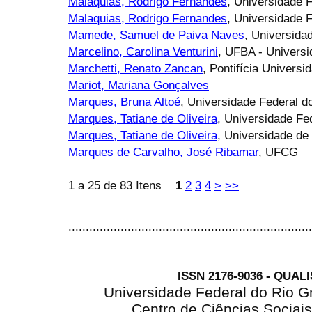
Malaquias, Rodrigo Fernandes
, Universidade F
Malaquias, Rodrigo Fernandes
, Universidade F
Mamede, Samuel de Paiva Naves
, Universida
Marcelino, Carolina Venturini
, UFBA - Universi
Marchetti, Renato Zancan
, Pontifícia Univers
Mariot, Mariana Gonçalves
Marques, Bruna Altoé
, Universidade Federal d
Marques, Tatiane de Oliveira
, Universidade F
Marques, Tatiane de Oliveira
, Universidade de 
Marques de Carvalho, José Ribamar
, UFCG
1 a 25 de 83 Itens
1
2
3
4
>
>>
......................................................................
ISSN 2176-9036 - QUAL
Universidade Federal do Rio G
Centro de Ciências Sociai