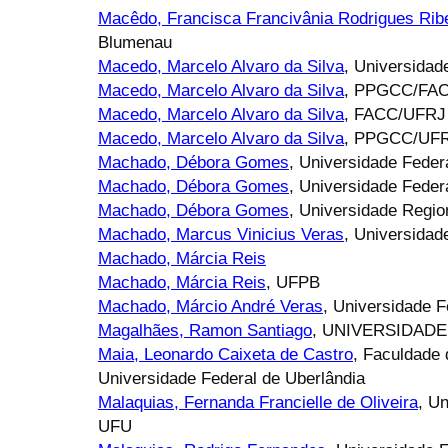
Macêdo, Francisca Francivânia Rodrigues Rib
Blumenau
Macedo, Marcelo Alvaro da Silva
, Universidad
Macedo, Marcelo Alvaro da Silva
, PPGCC/FA
Macedo, Marcelo Alvaro da Silva
, FACC/UFRJ
Macedo, Marcelo Alvaro da Silva
, PPGCC/UFRJ
Machado, Débora Gomes
, Universidade Fede
Machado, Débora Gomes
, Universidade Fede
Machado, Débora Gomes
, Universidade Regi
Machado, Marcus Vinicius Veras
, Universidad
Machado, Márcia Reis
Machado, Márcia Reis
, UFPB
Machado, Márcio André Veras
, Universidade 
Magalhães, Ramon Santiago
, UNIVERSIDAD
Maia, Leonardo Caixeta de Castro
, Faculdade
Universidade Federal de Uberlândia
Malaquias, Fernanda Francielle de Oliveira
, U
UFU