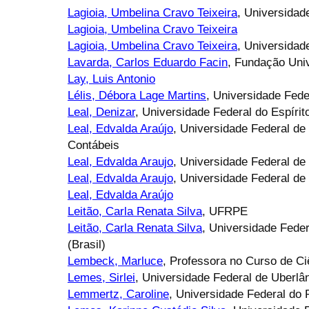
Lagioia, Umbelina Cravo Teixeira
, Universida
Lagioia, Umbelina Cravo Teixeira
Lagioia, Umbelina Cravo Teixeira
, Universidad
Lavarda, Carlos Eduardo Facin
, Fundação Uni
Lay, Luis Antonio
Lélis, Débora Lage Martins
, Universidade Fede
Leal, Denizar
, Universidade Federal do Espíri
Leal, Edvalda Araújo
, Universidade Federal de
Contábeis
Leal, Edvalda Araujo
, Universidade Federal de
Leal, Edvalda Araujo
, Universidade Federal de
Leal, Edvalda Araújo
Leitão, Carla Renata Silva
, UFRPE
Leitão, Carla Renata Silva
, Universidade Fed
(Brasil)
Lembeck, Marluce
, Professora no Curso de C
Lemes, Sirlei
, Universidade Federal de Uberlâ
Lemmertz, Caroline
, Universidade Federal do