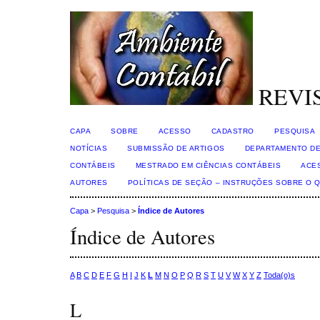
REVI
CAPA
SOBRE
ACESSO
CADASTRO
PESQUISA
NOTÍCIAS
SUBMISSÃO DE ARTIGOS
DEPARTAMENTO DE
CONTÁBEIS
MESTRADO EM CIÊNCIAS CONTÁBEIS
ACE
AUTORES
POLÍTICAS DE SEÇÃO – INSTRUÇÕES SOBRE O 
Capa
>
Pesquisa
>
Índice de Autores
Índice de Autores
A
B
C
D
E
F
G
H
I
J
K
L
M
N
O
P
Q
R
S
T
U
V
W
X
Y
Z
Toda(o)s
L