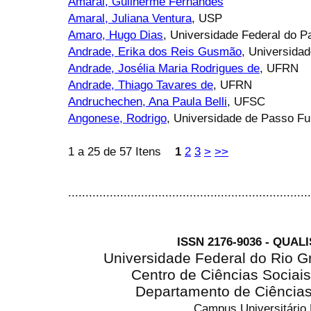
Amaral, Guilherme Fernandes
Amaral, Juliana Ventura
, USP
Amaro, Hugo Dias
, Universidade Federal do P
Andrade, Erika dos Reis Gusmão
, Universida
Andrade, Josélia Maria Rodrigues de
, UFRN
Andrade, Thiago Tavares de
, UFRN
Andruchechen, Ana Paula Belli
, UFSC
Angonese, Rodrigo
, Universidade de Passo F
1 a 25 de 57 Itens
1
2
3
>
>>
......................................................................
ISSN 2176-9036 - QUAL
Universidade Federal do Rio G
Centro de Ciências Sociai
Departamento de Ciência
Campus Universitário