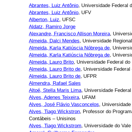
Abrantes, Luiz Antônio
, Universidade Federal 
Abrantes, Luiz Antônio
, UFV
Alberton, Luiz
, UFSC
Aldatz, Ramiro Jorge
Alexandre, Francisco Allison Moreira
, Univers
Almeida, Dalci Mendes
, Universidade Region
Almeida, Karla Katiúscia Nóbrega de
, Univers
Almeida, Karla Katiúscia Nóbrega de
, Univers
Almeida, Lauro Brito
, Universidade Federal do
Almeida, Lauro Brito de
, Universidade Federal
Almeida, Lauro Brito de
, UFPR
Almendra, Rafael Sales
Altoé, Stella Maris Lima
, Universidade Federal
Alves, Adenes Teixeira
, UFAM
Alves, José Flávio Vasconcelos
, Universidade
Alves, Tiago Wickstron
, Professor do Progra
Contábeis – Unisinos
Alves, Tiago Wickstrom
, Universidade do Vale