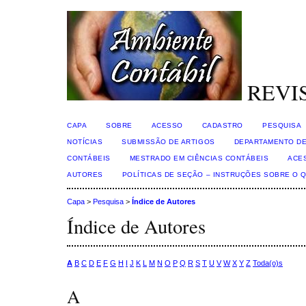
REVI
CAPA
SOBRE
ACESSO
CADASTRO
PESQUISA
NOTÍCIAS
SUBMISSÃO DE ARTIGOS
DEPARTAMENTO DE
CONTÁBEIS
MESTRADO EM CIÊNCIAS CONTÁBEIS
ACE
AUTORES
POLÍTICAS DE SEÇÃO – INSTRUÇÕES SOBRE O 
Capa
>
Pesquisa
>
Índice de Autores
Índice de Autores
A
B
C
D
E
F
G
H
I
J
K
L
M
N
O
P
Q
R
S
T
U
V
W
X
Y
Z
Toda(o)s
A