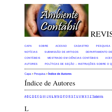
REVI
CAPA
SOBRE
ACESSO
CADASTRO
PESQUISA
NOTÍCIAS
SUBMISSÃO DE ARTIGOS
DEPARTAMENTO DE
CONTÁBEIS
MESTRADO EM CIÊNCIAS CONTÁBEIS
ACE
AUTORES
POLÍTICAS DE SEÇÃO – INSTRUÇÕES SOBRE O 
Capa
>
Pesquisa
>
Índice de Autores
Índice de Autores
A
B
C
D
E
F
G
H
I
J
K
L
M
N
O
P
Q
R
S
T
U
V
W
X
Y
Z
Toda(o)s
L