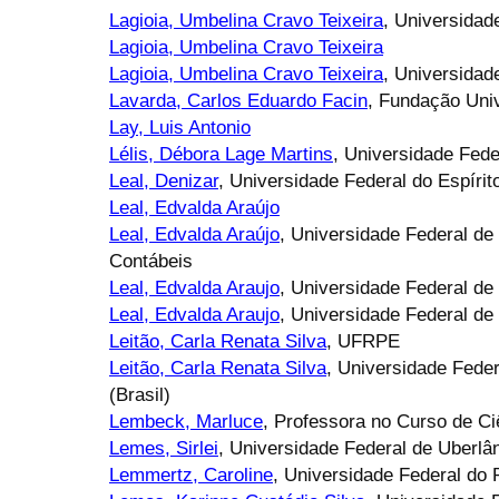
Lagioia, Umbelina Cravo Teixeira
, Universida
Lagioia, Umbelina Cravo Teixeira
Lagioia, Umbelina Cravo Teixeira
, Universidad
Lavarda, Carlos Eduardo Facin
, Fundação Uni
Lay, Luis Antonio
Lélis, Débora Lage Martins
, Universidade Fede
Leal, Denizar
, Universidade Federal do Espíri
Leal, Edvalda Araújo
Leal, Edvalda Araújo
, Universidade Federal de
Contábeis
Leal, Edvalda Araujo
, Universidade Federal de
Leal, Edvalda Araujo
, Universidade Federal de
Leitão, Carla Renata Silva
, UFRPE
Leitão, Carla Renata Silva
, Universidade Fed
(Brasil)
Lembeck, Marluce
, Professora no Curso de C
Lemes, Sirlei
, Universidade Federal de Uberlâ
Lemmertz, Caroline
, Universidade Federal do