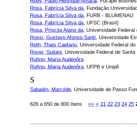
Rody, Paulo Henrique Amaral
, Fucape Busines
Rosa, Fabrícia Silva da
, Fundação Universida
Rosa, Fabrícia Silva da
, FURB - BLUMENAU
Rosa, Fabrícia Silva da
, UFSC (Brasil)
Rosa, Priscila Alano da
, Universidade Federal
Rossi, Gustavo Afonso Santi
, Universidade Es
Roth, Thais Caetano
, Universidade Federal do
Rover, Suliani
, Universidade Federal de Santa
Rufino, Maria Audenôra
Rufino, Maria Audenôra
, UFPB e Unipê
S
Sabadin, Marcilde
, Universidade de Passo Fu
626 a 650 de 800 Itens
<<
<
21
22
23
24
25
......................................................................