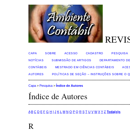
REVI
CAPA
SOBRE
ACESSO
CADASTRO
PESQUISA
NOTÍCIAS
SUBMISSÃO DE ARTIGOS
DEPARTAMENTO DE
CONTÁBEIS
MESTRADO EM CIÊNCIAS CONTÁBEIS
ACE
AUTORES
POLÍTICAS DE SEÇÃO – INSTRUÇÕES SOBRE O 
Capa
>
Pesquisa
>
Índice de Autores
Índice de Autores
A
B
C
D
E
F
G
H
I
J
K
L
M
N
O
P
Q
R
S
T
U
V
W
X
Y
Z
Toda(o)s
R