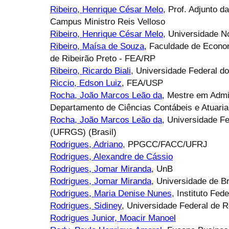
Ribeiro, Henrique César Melo
, Prof. Adjunto d
Campus Ministro Reis Velloso
Ribeiro, Henrique César Melo
, Universidade 
Ribeiro, Maísa de Souza
, Faculdade de Econom
de Ribeirão Preto - FEA/RP
Ribeiro, Ricardo Biali
, Universidade Federal d
Riccio, Edson Luiz
, FEA/USP
Rocha, João Marcos Leão da
, Mestre em Adm
Departamento de Ciências Contábeis e Atuaria
Rocha, João Marcos Leão da
, Universidade F
(UFRGS) (Brasil)
Rodrigues, Adriano
, PPGCC/FACC/UFRJ
Rodrigues, Alexandre de Cássio
Rodrigues, Jomar Miranda
, UnB
Rodrigues, Jomar Miranda
, Universidade de Br
Rodrigues, Maria Denise Nunes
, Instituto Fe
Rodrigues, Sidiney
, Universidade Federal de 
Rodrigues Junior, Moacir Manoel