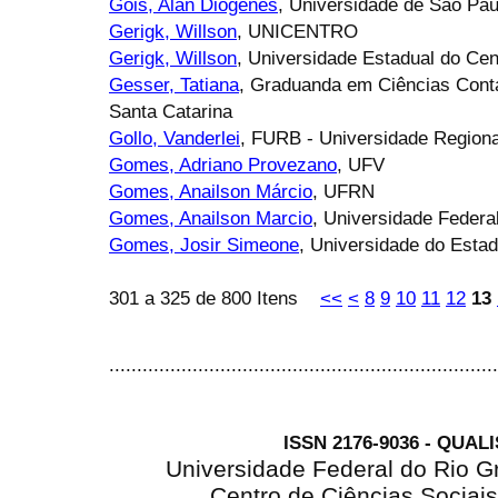
Góis, Alan Diógenes
, Universidade de São Pa
Gerigk, Willson
, UNICENTRO
Gerigk, Willson
, Universidade Estadual do C
Gesser, Tatiana
, Graduanda em Ciências Contá
Santa Catarina
Gollo, Vanderlei
, FURB - Universidade Region
Gomes, Adriano Provezano
, UFV
Gomes, Anailson Márcio
, UFRN
Gomes, Anailson Marcio
, Universidade Federa
Gomes, Josir Simeone
, Universidade do Estad
301 a 325 de 800 Itens
<<
<
8
9
10
11
12
13
......................................................................
ISSN 2176-9036 - QUAL
Universidade Federal do Rio G
Centro de Ciências Sociai