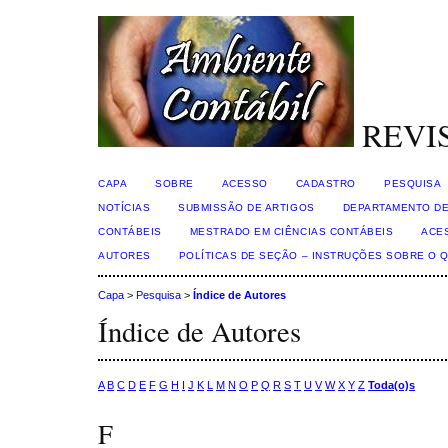
REVI
CAPA
SOBRE
ACESSO
CADASTRO
PESQUISA
NOTÍCIAS
SUBMISSÃO DE ARTIGOS
DEPARTAMENTO DE
CONTÁBEIS
MESTRADO EM CIÊNCIAS CONTÁBEIS
ACE
AUTORES
POLÍTICAS DE SEÇÃO – INSTRUÇÕES SOBRE O 
Capa
>
Pesquisa
>
Índice de Autores
Índice de Autores
A
B
C
D
E
F
G
H
I
J
K
L
M
N
O
P
Q
R
S
T
U
V
W
X
Y
Z
Toda(o)s
F