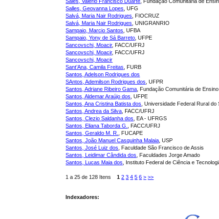
Sales, Valério Francisco Duarte
, Fundação Comunitária de Ensino
Salles, Geovanna Lopes
, UFG
Salvá, Maria Nair Rodrigues
, FIOCRUZ
Salvá, Maria Nair Rodrigues
, UNIGRANRIO
Sampaio, Marcio Santos
, UFBA
Sampaio, Yony de Sá Barreto
, UFPE
Sancovschi, Moacir
, FACC/UFRJ
Sancovschi, Moacir
, FACC/UFRJ
Sancovschi, Moacir
Sant’Ana, Camila Freitas
, FURB
Santos, Adelson Rodrigues dos
SAntos, Ademilson Rodrigues dos
, UFPR
Santos, Adriane Ribeiro Gama
, Fundação Comunitária de Ensino 
Santos, Aldemar Araújo dos
, UFPE
Santos, Ana Cristina Batista dos
, Universidade Federal Rural do
Santos, Andrea da Silva
, FACC/UFRJ
Santos, Clezio Saldanha dos
, EA - UFRGS
Santos, Eliana Taborda G.
, FACC/UFRJ
Santos, Geraldo M. R.
, FUCAPE
Santos, João Manuel Casquinha Malaia
, USP
Santos, José Luiz dos
, Faculdade São Francisco de Assis
Santos, Leidimar Cândida dos
, Faculdades Jorge Amado
Santos, Lucas Maia dos
, Instituto Federal de Ciência e Tecnol
1 a 25 de 128 Itens
1
2
3
4
5
6
>
>>
Indexadores: