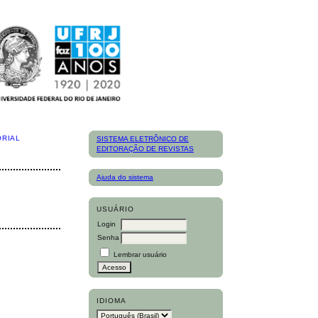
ORIAL
SISTEMA ELETRÔNICO DE
EDITORAÇÃO DE REVISTAS
Ajuda do sistema
USUÁRIO
Login
Senha
Lembrar usuário
IDIOMA