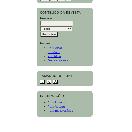
CONTEÚDO DA REVISTA
Pesquisa
Procurar
Por Edição
Por Autor
Por Título
Outras revistas
TAMANHO DE FONTE
INFORMAÇÕES
Para Leitores
Para Autores
Para Bibliotecários