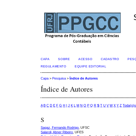
CAPA
SOBRE
ACESSO
CADASTRO
PES
REGULAMENTO
EQUIPE EDITORIAL
Capa
>
Pesquisa
>
Índice de Autores
Índice de Autores
A
B
C
D
E
F
G
H
I
J
K
L
M
N
O
P
Q
R
S
T
U
V
W
X
Y
Z
Toda(o)
S
Sagaz, Fernando Rodrigo
, UFSC
Salaroli, Abner Ribeiro
, UFES