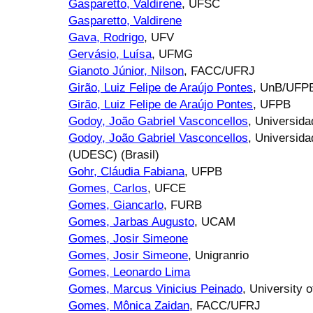
Gasparetto, Valdirene
, UFSC
Gasparetto, Valdirene
Gava, Rodrigo
, UFV
Gervásio, Luísa
, UFMG
Gianoto Júnior, Nilson
, FACC/UFRJ
Girão, Luiz Felipe de Araújo Pontes
, UnB/UFP
Girão, Luiz Felipe de Araújo Pontes
, UFPB
Godoy, João Gabriel Vasconcellos
, Universid
Godoy, João Gabriel Vasconcellos
, Universid
(UDESC) (Brasil)
Gohr, Cláudia Fabiana
, UFPB
Gomes, Carlos
, UFCE
Gomes, Giancarlo
, FURB
Gomes, Jarbas Augusto
, UCAM
Gomes, Josir Simeone
Gomes, Josir Simeone
, Unigranrio
Gomes, Leonardo Lima
Gomes, Marcus Vinicius Peinado
, University 
Gomes, Mônica Zaidan
, FACC/UFRJ