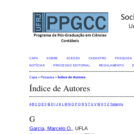
CAPA
SOBRE
ACESSO
CADASTRO
PESQUISA
NOTÍCIAS
PROCESSO EDITORIAL
REGULAMENTO
Capa
>
Pesquisa
>
Índice de Autores
Índice de Autores
A
B
C
D
E
F
G
H
I
J
K
L
M
N
O
P
Q
R
S
T
U
V
W
X
Y
Z
Toda(o)s
G
Garcia, Marcelo O.
, UFLA