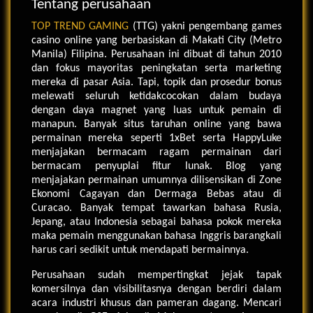
Tentang perusahaan
TOP TREND GAMING
(TTG) yakni pengembang games
casino online yang berbasiskan di Makati City (Metro
Manila) Filipina. Perusahaan ini dibuat di tahun 2010
dan fokus mayoritas peningkatan serta marketing
mereka di pasar Asia. Tapi, topik dan prosedur bonus
melewati seluruh ketidakcocokan dalam budaya
dengan daya magnet yang luas untuk pemain di
manapun. Banyak situs taruhan online yang bawa
permainan mereka seperti 1xBet serta HappyLuke
menjajakan bermacam ragam permainan dari
bermacam penyuplai fitur lunak. Blog yang
menjajakan permainan umumnya dilisensikan di Zone
Ekonomi Cagayan dan Dermaga Bebas atau di
Curacao. Banyak tempat tawarkan bahasa Rusia,
Jepang, atau Indonesia sebagai bahasa pokok mereka
maka pemain menggunakan bahasa Inggris barangkali
harus cari sedikit untuk mendapati bermainnya.
Perusahaan sudah mempertingkat jejak tapak
komersilnya dan visibilitasnya dengan berdiri dalam
acara industri khusus dan pameran dagang. Mencari