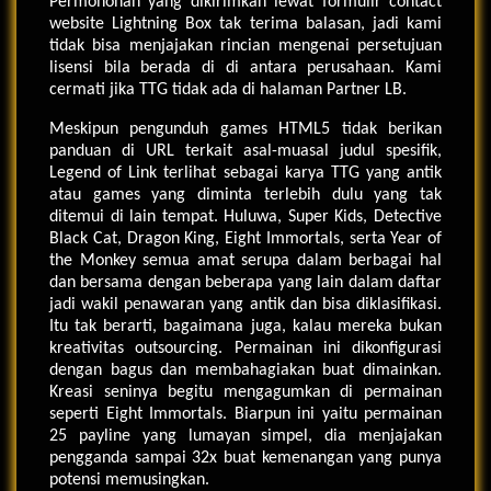
Permohonan yang dikirimkan lewat formulir contact
website Lightning Box tak terima balasan, jadi kami
tidak bisa menjajakan rincian mengenai persetujuan
lisensi bila berada di di antara perusahaan. Kami
cermati jika TTG tidak ada di halaman Partner LB.
Meskipun pengunduh games HTML5 tidak berikan
panduan di URL terkait asal-muasal judul spesifik,
Legend of Link terlihat sebagai karya TTG yang antik
atau games yang diminta terlebih dulu yang tak
ditemui di lain tempat. Huluwa, Super Kids, Detective
Black Cat, Dragon King, Eight Immortals, serta Year of
the Monkey semua amat serupa dalam berbagai hal
dan bersama dengan beberapa yang lain dalam daftar
jadi wakil penawaran yang antik dan bisa diklasifikasi.
Itu tak berarti, bagaimana juga, kalau mereka bukan
kreativitas outsourcing. Permainan ini dikonfigurasi
dengan bagus dan membahagiakan buat dimainkan.
Kreasi seninya begitu mengagumkan di permainan
seperti Eight Immortals. Biarpun ini yaitu permainan
25 payline yang lumayan simpel, dia menjajakan
pengganda sampai 32x buat kemenangan yang punya
potensi memusingkan.