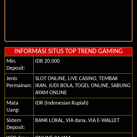
INFORMASI SITUS TOP TREND GAMING
Min.
IDR 20.000
Deposit:
Jenis
SLOT ONLINE, LIVE CASINO, TEMBAK
Permainan:
IKAN, JUDI BOLA, TOGEL ONLINE, SABUNG
AYAM ONLINE
Mata
IDR (Indonesian Rupiah)
Uang:
Sistem
BANK LOKAL, VIA dana, VIA E-WALLET
Deposit: