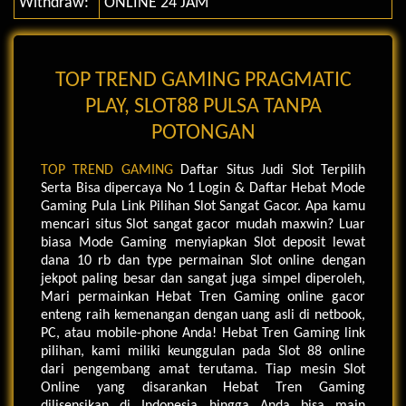
Withdraw:
ONLINE 24 JAM
TOP TREND GAMING PRAGMATIC
PLAY, SLOT88 PULSA TANPA
POTONGAN
TOP TREND GAMING
Daftar Situs Judi Slot Terpilih
Serta Bisa dipercaya No 1 Login & Daftar Hebat Mode
Gaming Pula Link Pilihan Slot Sangat Gacor. Apa kamu
mencari situs Slot sangat gacor mudah maxwin? Luar
biasa Mode Gaming menyiapkan Slot deposit lewat
dana 10 rb dan type permainan Slot online dengan
jekpot paling besar dan sangat juga simpel diperoleh,
Mari permainkan Hebat Tren Gaming online gacor
enteng raih kemenangan dengan uang asli di netbook,
PC, atau mobile-phone Anda! Hebat Tren Gaming link
pilihan, kami miliki keunggulan pada Slot 88 online
dari pengembang amat terutama. Tiap mesin Slot
Online yang disarankan Hebat Tren Gaming
dilisensikan di Indonesia hingga Anda bisa main