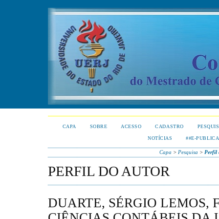
CAPA
SOBRE
ACESSO
CADASTRO
PESQUI
NOTÍCIAS
##E-PUBLIC
Capa
>
Pesquisa
>
Perfil
PERFIL DO AUTOR
DUARTE, SÉRGIO LEMOS,
CIÊNCIAS CONTÁBEIS DA