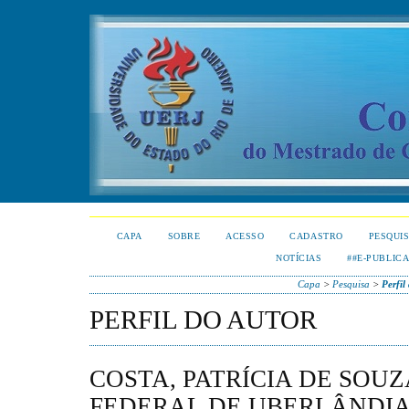
CAPA
SOBRE
ACESSO
CADASTRO
PESQUI
NOTÍCIAS
##E-PUBLIC
Capa
>
Pesquisa
>
Perfil
PERFIL DO AUTOR
COSTA, PATRÍCIA DE SOU
FEDERAL DE UBERLÂNDIA