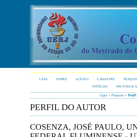
CAPA
SOBRE
ACESSO
CADASTRO
PESQUI
NOTÍCIAS
##E-PUBLIC
Capa
>
Pesquisa
>
Perfil
PERFIL DO AUTOR
COSENZA, JOSÉ PAULO, U
FEDERAL FLUMINENSE - UF