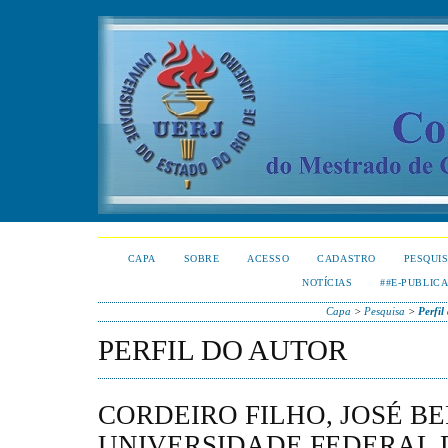
CAPA
SOBRE
ACESSO
CADASTRO
PESQUI
NOTÍCIAS
##E-PUBLIC
Capa
>
Pesquisa
>
Perfil
PERFIL DO AUTOR
CORDEIRO FILHO, JOSÉ B
UNIVERSIDADE FEDERAL 