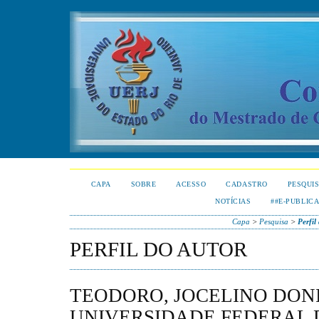
CAPA
SOBRE
ACESSO
CADASTRO
PESQUI
NOTÍCIAS
##E-PUBLIC
Capa
>
Pesquisa
>
Perfil
PERFIL DO AUTOR
TEODORO, JOCELINO DONI
UNIVERSIDADE FEDERAL 