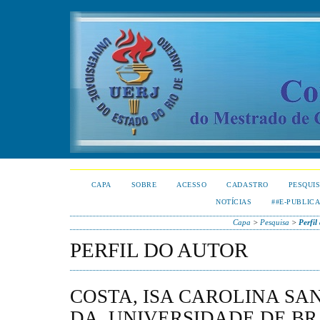
CAPA
SOBRE
ACESSO
CADASTRO
PESQUI
NOTÍCIAS
##E-PUBLIC
Capa
>
Pesquisa
>
Perfil
PERFIL DO AUTOR
COSTA, ISA CAROLINA SA
DA, UNIVERSIDADE DE BRA