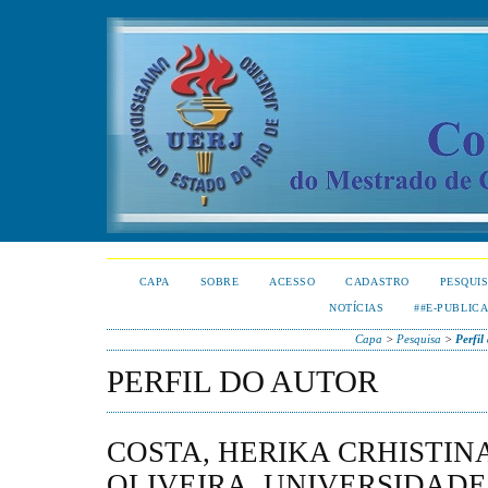
CAPA
SOBRE
ACESSO
CADASTRO
PESQUI
NOTÍCIAS
##E-PUBLIC
Capa
>
Pesquisa
>
Perfil
PERFIL DO AUTOR
COSTA, HERIKA CRHISTIN
OLIVEIRA, UNIVERSIDADE