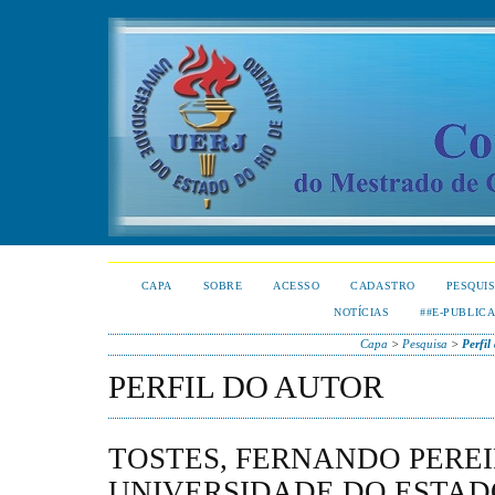
CAPA
SOBRE
ACESSO
CADASTRO
PESQUI
NOTÍCIAS
##E-PUBLIC
Capa
>
Pesquisa
>
Perfil
PERFIL DO AUTOR
TOSTES, FERNANDO PEREI
UNIVERSIDADE DO ESTAD