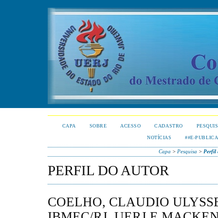
CAPA
SOBRE
ACESSO
CADASTRO
PESQUI
NOTÍCIAS
##E-PUBLIC
Capa
>
Pesquisa
>
Perfil
PERFIL DO AUTOR
COELHO, CLAUDIO ULYSSE
IBMEC/RJ, UERJ E MACKEN