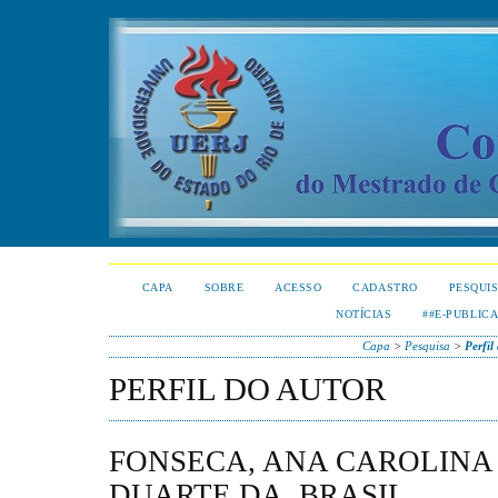
CAPA
SOBRE
ACESSO
CADASTRO
PESQUI
NOTÍCIAS
##E-PUBLIC
Capa
>
Pesquisa
>
Perfil
PERFIL DO AUTOR
FONSECA, ANA CAROLINA
DUARTE DA, BRASIL