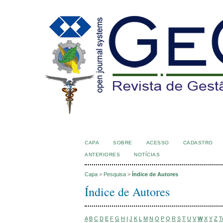
CAPA
SOBRE
ACESSO
CADASTRO
ANTERIORES
NOTÍCIAS
Capa
>
Pesquisa
>
Índice de Autores
Índice de Autores
A
B
C
D
E
F
G
H
I
J
K
L
M
N
O
P
Q
R
S
T
U
V
W
X
Y
Z
T