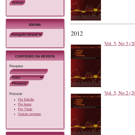
IDIOMA
2012
Vol. 5, No 3 (2
CONTEÚDO DA REVISTA
Pesquisa
Vol. 5, No 2 (2
Procurar
Por Edição
Por Autor
Por Título
Outras revistas