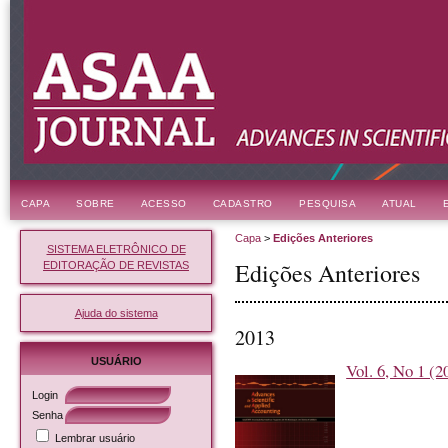
CAPA
SOBRE
ACESSO
CADASTRO
PESQUISA
ATUAL
Capa
>
Edições Anteriores
SISTEMA ELETRÔNICO DE
Edições Anteriores
EDITORAÇÃO DE REVISTAS
Ajuda do sistema
2013
USUÁRIO
Vol. 6, No 1 (2
Login
Senha
Lembrar usuário