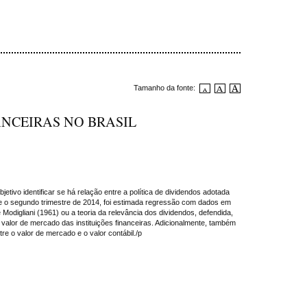
Tamanho da fonte:
ANCEIRAS NO BRASIL
etivo identificar se há relação entre a política de dividendos adotada
0 e o segundo trimestre de 2014, foi estimada regressão com dados em
e Modigliani (1961) ou a teoria da relevância dos dividendos, defendida,
 valor de mercado das instituições financeiras. Adicionalmente, também
e o valor de mercado e o valor contábil./p