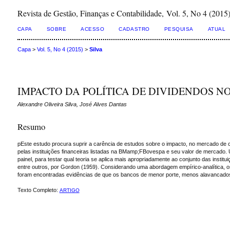
Revista de Gestão, Finanças e Contabilidade, Vol. 5, No 4 (2015
CAPA
SOBRE
ACESSO
CADASTRO
PESQUISA
ATUAL
Capa
>
Vol. 5, No 4 (2015)
>
Silva
IMPACTO DA POLÍTICA DE DIVIDENDOS N
Alexandre Oliveira Silva, José Alves Dantas
Resumo
pEste estudo procura suprir a carência de estudos sobre o impacto, no mercado de capit
pelas instituições financeiras listadas na BMamp;FBovespa e seu valor de mercado. U
painel, para testar qual teoria se aplica mais apropriadamente ao conjunto das institui
entre outros, por Gordon (1959). Considerando uma abordagem empírico-analítica, os 
foram encontradas evidências de que os bancos de menor porte, menos alavancados, ma
Texto Completo:
ARTIGO