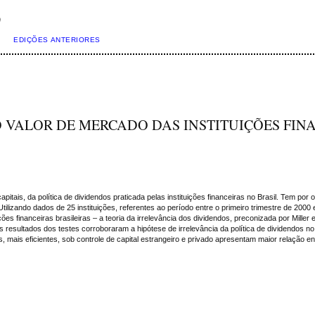
)
EDIÇÕES ANTERIORES
O VALOR DE MERCADO DAS INSTITUIÇÕES FIN
ais, da política de dividendos praticada pelas instituições financeiras no Brasil. Tem por obj
tilizando dados de 25 instituições, referentes ao período entre o primeiro trimestre de 200
ções financeiras brasileiras – a teoria da irrelevância dos dividendos, preconizada por Miller 
resultados dos testes corroboraram a hipótese de irrelevância da política de dividendos no
is eficientes, sob controle de capital estrangeiro e privado apresentam maior relação entr