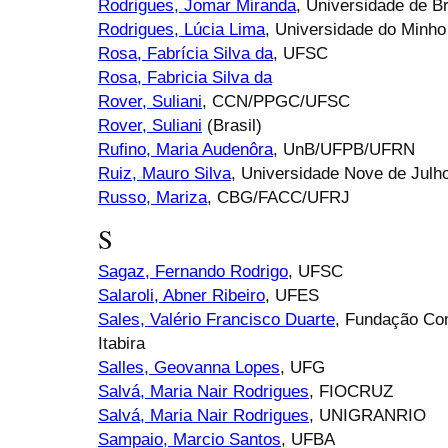
Rodrigues, Jomar Miranda
, Universidade de Br
Rodrigues, Lúcia Lima
, Universidade do Minho
Rosa, Fabrícia Silva da
, UFSC
Rosa, Fabricia Silva da
Rover, Suliani
, CCN/PPGC/UFSC
Rover, Suliani
(Brasil)
Rufino, Maria Audenôra
, UnB/UFPB/UFRN
Ruiz, Mauro Silva
, Universidade Nove de Julh
Russo, Mariza
, CBG/FACC/UFRJ
S
Sagaz, Fernando Rodrigo
, UFSC
Salaroli, Abner Ribeiro
, UFES
Sales, Valério Francisco Duarte
, Fundação Com
Itabira
Salles, Geovanna Lopes
, UFG
Salvá, Maria Nair Rodrigues
, FIOCRUZ
Salvá, Maria Nair Rodrigues
, UNIGRANRIO
Sampaio, Marcio Santos
, UFBA