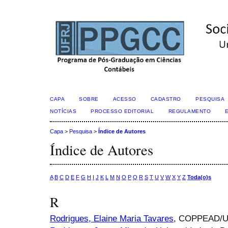
CAPA
SOBRE
ACESSO
CADASTRO
PESQUISA
NOTÍCIAS
PROCESSO EDITORIAL
REGULAMENTO
Capa
>
Pesquisa
>
Índice de Autores
Índice de Autores
A
B
C
D
E
F
G
H
I
J
K
L
M
N
O
P
Q
R
S
T
U
V
W
X
Y
Z
Toda(o)s
R
Rodrigues, Elaine Maria Tavares
, COPPEAD/