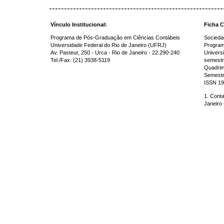
----------------------------------------------------------
Vínculo Institucional:
Ficha C
Programa de Pós-Graduação em Ciências Contábeis
Sociedad
Universidade Federal do Rio de Janeiro (UFRJ)
Program
Av. Pasteur, 250 - Urca - Rio de Janeiro - 22.290-240
Universi
Tel./Fax: (21) 3938-5119
semestr
Quadrim
Semestr
ISSN 19
1. Conta
Janeiro