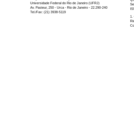
Universidade Federal do Rio de Janeiro (UFRJ)
Se
Av. Pasteur, 250 - Urca - Rio de Janeiro - 22.290-240
IS
Tel./Fax: (21) 3938-5119
1.
Ri
Co