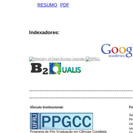
RESUMO
PDF
Indexadores:
----------------------------------------------------------
----------------------------------------------------------
Vínculo Institucional:
Fi
So
Pr
Un
se
Programa de Pós-Graduação em Ciências Contábeis
Qu