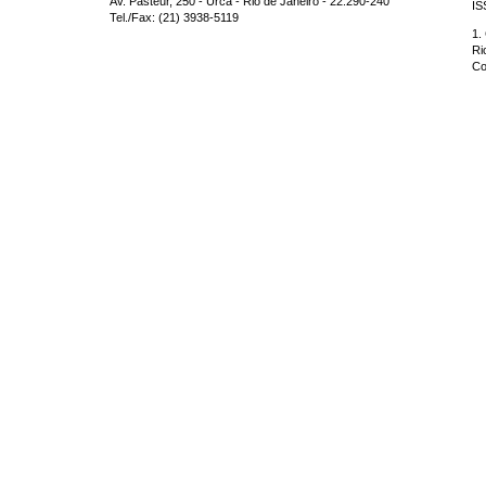
Av. Pasteur, 250 - Urca - Rio de Janeiro - 22.290-240
IS
Tel./Fax: (21) 3938-5119
1.
Ri
Co