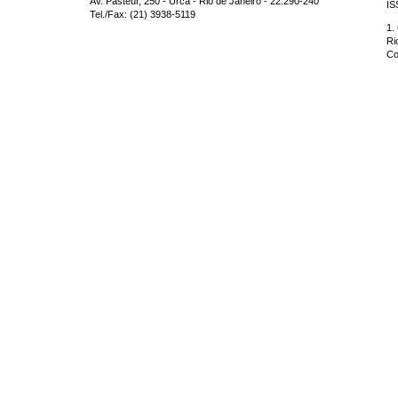
Av. Pasteur, 250 - Urca - Rio de Janeiro - 22.290-240
IS
Tel./Fax: (21) 3938-5119
1.
Ri
Co