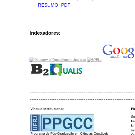
RESUMO
PDF
Indexadores:
----------------------------------------------------------
----------------------------------------------------------
Vínculo Institucional:
Fi
So
Pr
Un
se
Programa de Pós-Graduação em Ciências Contábeis
Qu