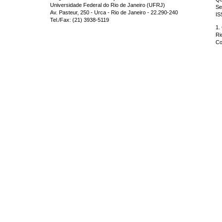
Universidade Federal do Rio de Janeiro (UFRJ)
Se
Av. Pasteur, 250 - Urca - Rio de Janeiro - 22.290-240
IS
Tel./Fax: (21) 3938-5119
1.
Ri
Co