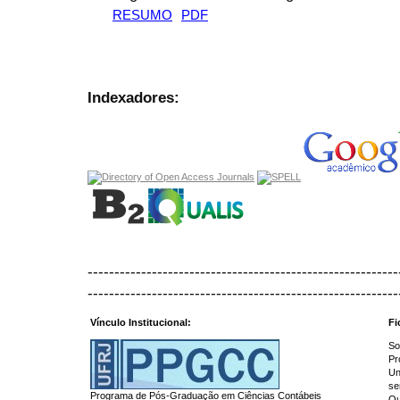
RESUMO
PDF
Indexadores:
----------------------------------------------------------
----------------------------------------------------------
Vínculo Institucional:
Fi
So
Pr
Un
se
Programa de Pós-Graduação em Ciências Contábeis
Qu