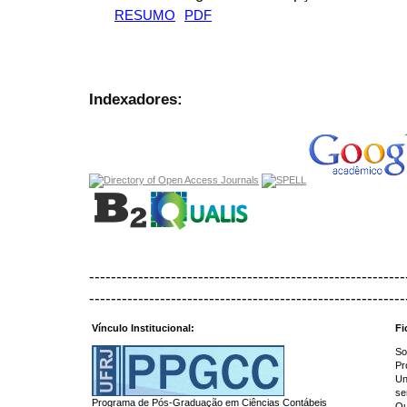
RESUMO
PDF
Indexadores:
----------------------------------------------------------
----------------------------------------------------------
Vínculo Institucional:
Fi
So
Pr
Un
se
Programa de Pós-Graduação em Ciências Contábeis
Qu