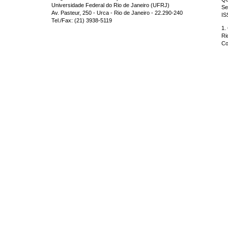
Universidade Federal do Rio de Janeiro (UFRJ)
Se
Av. Pasteur, 250 - Urca - Rio de Janeiro - 22.290-240
IS
Tel./Fax: (21) 3938-5119
1.
Ri
Co