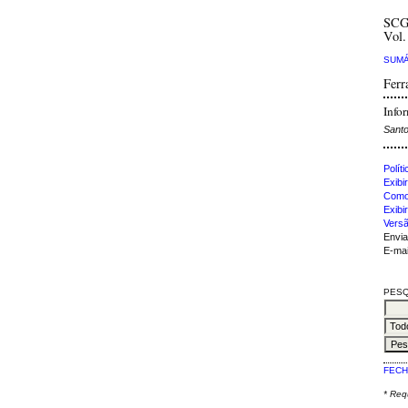
SCG
Vol.
SUMÁ
Ferr
Info
Sant
Polít
Exibir
Como 
Exibi
Versã
Envia
E-mai
PESQ
FECH
* Re