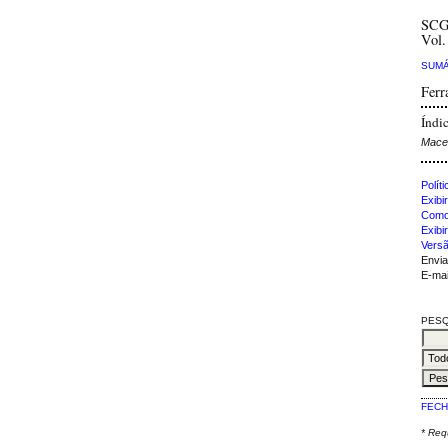
SCG
Vol.
SUMÁ
Ferr
Índi
Mace
Polít
Exibir
Como 
Exibi
Versã
Envia
E-mai
PESQ
FECH
* Re