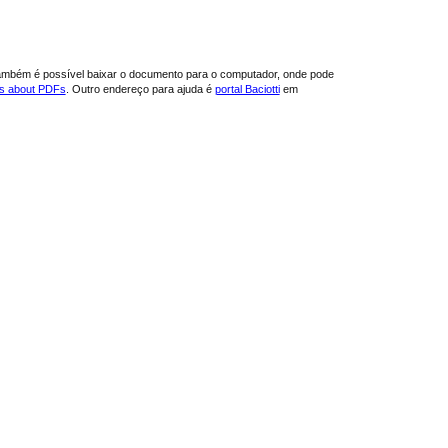
ambém é possível baixar o documento para o computador, onde pode
ns about PDFs
. Outro endereço para ajuda é
portal Baciotti
em