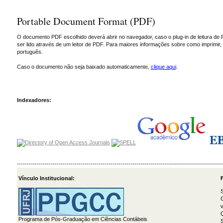
Portable Document Format (PDF)
O documento PDF escolhido deverá abrir no navegador, caso o plug-in de leitura de 
ser lido através de um leitor de PDF. Para maiores informações sobre como imprimir
português.
Caso o documento não seja baixado automaticamente,
clique aqui
.
Indexadores:
-------------------------------------------------------------------------------------------------------
Vínculo Institucional:
F
S
G
v
Programa de Pós-Graduação em Ciências Contábeis