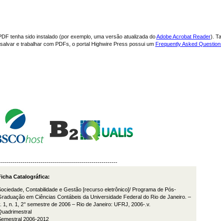
PDF tenha sido instalado (por exemplo, uma versão atualizada do
Adobe Acrobat Reader
). T
, salvar e trabalhar com PDFs, o portal Highwire Press possui um
Frequently Asked Questio
------------------------------------------------------------
icha Catalográfica:
ociedade, Contabilidade e Gestão [recurso eletrônico]/ Programa de Pós-
raduação em Ciências Contábeis da Universidade Federal do Rio de Janeiro. –
. 1, n. 1, 2° semestre de 2006 – Rio de Janeiro: UFRJ, 2006-.v.
Quadrimestral
Semestral 2006-2012