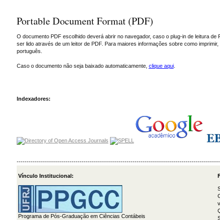
Portable Document Format (PDF)
O documento PDF escolhido deverá abrir no navegador, caso o plug-in de leitura de 
ser lido através de um leitor de PDF. Para maiores informações sobre como imprimir
português.
Caso o documento não seja baixado automaticamente,
clique aqui
.
Indexadores:
-------------------------------------------------------------------------------------------------------
Vínculo Institucional:
F
S
G
v
Programa de Pós-Graduação em Ciências Contábeis