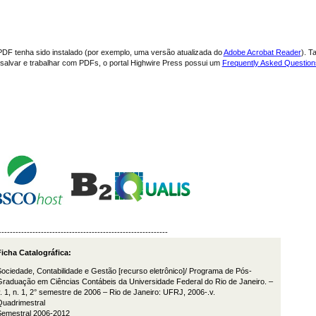
PDF tenha sido instalado (por exemplo, uma versão atualizada do
Adobe Acrobat Reader
). T
, salvar e trabalhar com PDFs, o portal Highwire Press possui um
Frequently Asked Questio
------------------------------------------------------------
icha Catalográfica:
ociedade, Contabilidade e Gestão [recurso eletrônico]/ Programa de Pós-
raduação em Ciências Contábeis da Universidade Federal do Rio de Janeiro. –
. 1, n. 1, 2° semestre de 2006 – Rio de Janeiro: UFRJ, 2006-.v.
Quadrimestral
Semestral 2006-2012