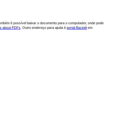
ambém é possível baixar o documento para o computador, onde pode
ns about PDFs
. Outro endereço para ajuda é
portal Baciotti
em